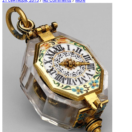
21 сентября, 2015
/
No Comments
/
More